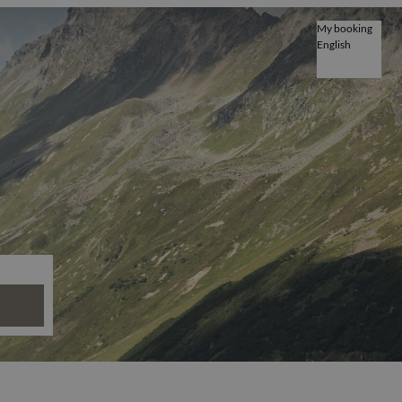
My booking
English
English
Deutsch