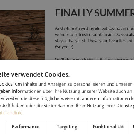
MMER
FINALLY SUMME
And while it’s getting almost too hot in man
wonderfully fresh mountain air. Do you al
stay active yet still have your favorite spot
for you! :)
We’ll show you Ischgl at its best, share our 
refreshment along the way. Afterward, rela
in our spa.
ite verwendet Cookies.
okies, um Inhalte und Anzeigen zu personalisieren und unseren
Does reading this already make you feel li
2
 geben Informationen über Ihre Nutzung unserer Website auch an
Then treat yourself to a little getaway in t
er weiter, die diese möglicherweise mit anderen Informationen k
Show Less
estellt haben oder die sie im Rahmen Ihrer Nutzung ihrer Dienst
zrichtlinie
Performance
Targeting
Funktionalität