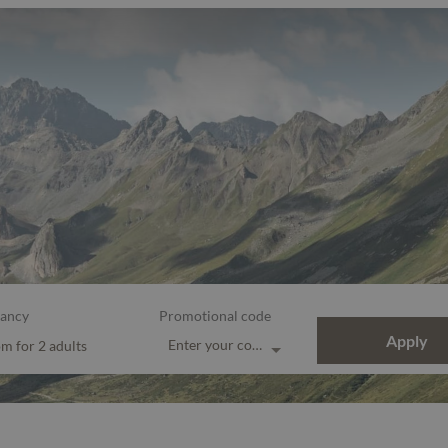
ancy
Promotional code
Apply
Enter your code
om
for
2 adults