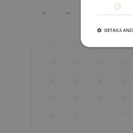
August 2026
Su
Mo
Tu
We
DETAILS ANZ
2
3
4
5
9
10
11
12
16
17
18
19
23
24
25
26
30
31