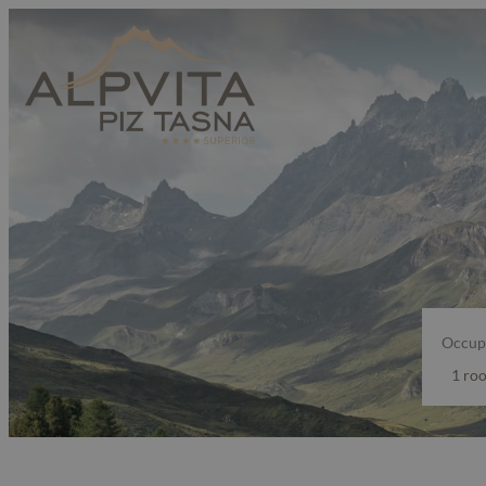
Occup
1 ro