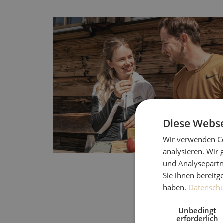
Offer details of FINALLY SU
Diese Webse
Wir verwenden Co
analysieren. Wir
und Analysepartn
Sie ihnen bereitg
haben.
Datenschut
Unbedingt
erforderlich